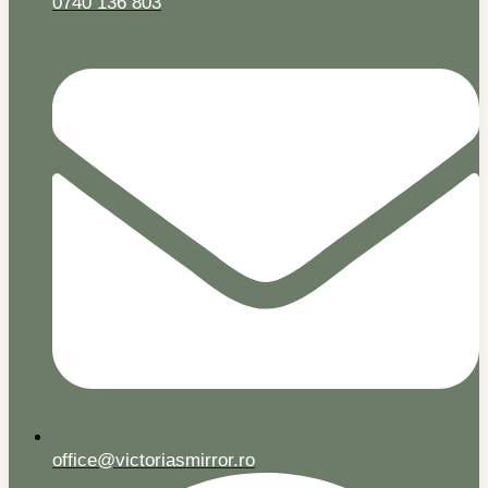
0740 136 803
office@victoriasmirror.ro