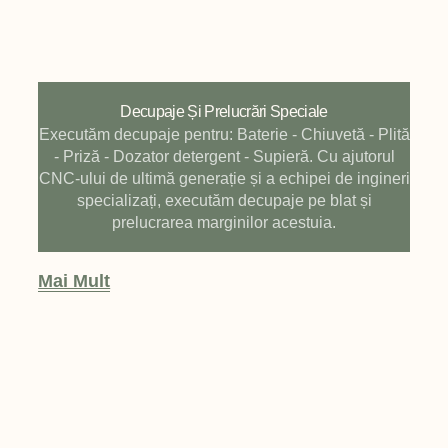
Decupaje Și Prelucrări Speciale
Executăm decupaje pentru: Baterie - Chiuvetă - Plită
- Priză - Dozator detergent - Supieră. Cu ajutorul
CNC-ului de ultimă generație și a echipei de ingineri
specializați, executăm decupaje pe blat și
prelucrarea marginilor acestuia.
Mai Mult