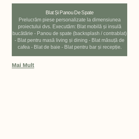
Blat Și Panou De Spate
Prelucrăm piese personalizate la dimensiunea
proiectului dvs. Executăm: Blat mobilă și insulă
bucătărie - Panou de spate (backsplash / contrablat)
- Blat pentru masă living și dining - Blat măsuță de
cafea - Blat de baie - Blat pentru bar și recepție.
Mai Mult