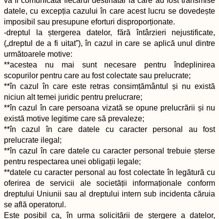
va fi comunicată fiecărui destinatar la care au fost transmise
datele, cu excepția cazului în care acest lucru se dovedește
imposibil sau presupune eforturi disproporționate.
-dreptul la ștergerea datelor, fără întârzieri nejustificate,
(„dreptul de a fi uitat”), în cazul in care se aplică unul dintre
următoarele motive:
**acestea nu mai sunt necesare pentru îndeplinirea
scopurilor pentru care au fost colectate sau prelucrate;
**în cazul în care este retras consimțământul și nu există
niciun alt temei juridic pentru prelucrare;
**în cazul în care persoana vizată se opune prelucrării și nu
există motive legitime care să prevaleze;
**în cazul în care datele cu caracter personal au fost
prelucrate ilegal;
**în cazul în care datele cu caracter personal trebuie șterse
pentru respectarea unei obligații legale;
**datele cu caracter personal au fost colectate în legătură cu
oferirea de servicii ale societății informaționale conform
dreptului Uniunii sau al dreptului intern sub incidenta căruia
se află operatorul.
Este posibil ca, în urma solicitării de ștergere a datelor,