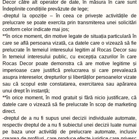
Decor către alt operator de date, în măsura în care sunt
îndeplinite condițiile prevăzute de lege;
-dreptul la opoziție – în ceea ce privește activitățile de
prelucrare se poate exercita prin transmiterea unei solicitări
conform celor indicate mai jos;
**în orice moment, din motive legate de situația particulară în
care se află persoana vizată, ca datele care o vizează să fie
prelucrate în temeiul interesului legitim al Rocas Decor sau
în temeiul interesului public, cu excepția cazurilor în care
Rocas Decor poate demonstra că are motive legitime și
imperioase care justifică prelucrarea și care prevalează
asupra intereselor, drepturilor și libertăților persoanelor vizate
sau că scopul este constatarea, exercitarea sau apărarea
unui drept în instanță;
**în orice moment, în mod gratuit și fără nicio justificare, că
datele care o vizează să fie prelucrate în scop de marketing
direct.
-dreptul de a nu fi supus unei decizii individuale automate,
respectiv dreptul de a nu fi subiectul unei decizii luate numai
pe baza unor activități de prelucrare automate, inclusiv
crearea de profiluri, care produce efecte juridice care privesc