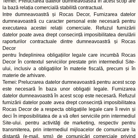
Temei: Prelucrarea datelor dumneavoastră în acest scop are
la bază relația comercială stabilită contractual.
Intre dumneavoastră și Rocas Decor, Furnizarea datelor
dumneavoastră cu caracter personal este necesară pentru
executarea acestei relații comerciale. Refuzul furnizării
datelor poate avea drept consecință imposibilitatea derulării
raporturilor contractuale dintre dumneavoastră și Rocas
Decor
pentru îndeplinirea obligațiilor legale care incumbă Rocas
Decor în contextul serviciilor prestate prin intermediul Site-
ului, inclusiv a obligațiilor în materie fiscală, precum și în
materie de arhivare.
Temei: Prelucrarea datelor dumneavoastră pentru acest scop
este necesară în baza unor obligații legale. Furnizarea
datelor dumneavoastră în acest scop este necesară. Refuzul
furnizării datelor poate avea drept consecință imposibilitatea
Rocas Decor de a respecta obligațiile legale care îi revin și
deci în imposibilitatea de a vă oferi serviciile prin intermediul
Site-ului. pentru activităţi de marketing, respectiv pentru
transmiterea, prin intermediul mijloacelor de comunicare la
distanţă (e-mail, sms) de comunicări comerciale privind