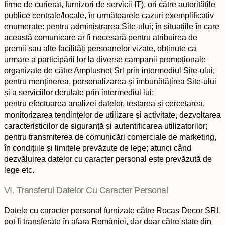
firme de curierat, furnizori de servicii IT), ori către autoritățile
publice centrale/locale, în următoarele cazuri exemplificativ
enumerate: pentru administrarea Site-ului; în situațiile în care
această comunicare ar fi necesară pentru atribuirea de
premii sau alte facilități persoanelor vizate, obținute ca
urmare a participării lor la diverse campanii promoționale
organizate de către Amplusnet Srl prin intermediul Site-ului;
pentru menținerea, personalizarea și îmbunătățirea Site-ului
și a serviciilor derulate prin intermediul lui;
pentru efectuarea analizei datelor, testarea și cercetarea,
monitorizarea tendințelor de utilizare și activitate, dezvoltarea
caracteristicilor de siguranță și autentificarea utilizatorilor;
pentru transmiterea de comunicări comerciale de marketing,
în condițiile și limitele prevăzute de lege; atunci când
dezvăluirea datelor cu caracter personal este prevăzută de
lege etc.
VI. Transferul Datelor Cu Caracter Personal
Datele cu caracter personal furnizate către Rocas Decor SRL
pot fi transferate în afara României, dar doar către state din