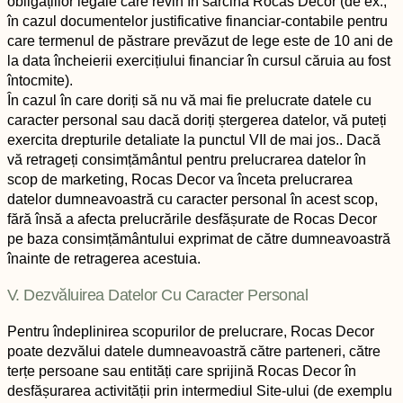
obligațiilor legale care revin în sarcina Rocas Decor (de ex.,
în cazul documentelor justificative financiar-contabile pentru
care termenul de păstrare prevăzut de lege este de 10 ani de
la data încheierii exercițiului financiar în cursul căruia au fost
întocmite).
În cazul în care doriți să nu vă mai fie prelucrate datele cu
caracter personal sau dacă doriți ștergerea datelor, vă puteți
exercita drepturile detaliate la punctul VII de mai jos.. Dacă
vă retrageți consimțământul pentru prelucrarea datelor în
scop de marketing, Rocas Decor va înceta prelucrarea
datelor dumneavoastră cu caracter personal în acest scop,
fără însă a afecta prelucrările desfășurate de Rocas Decor
pe baza consimțământului exprimat de către dumneavoastră
înainte de retragerea acestuia.
V. Dezvăluirea Datelor Cu Caracter Personal
Pentru îndeplinirea scopurilor de prelucrare, Rocas Decor
poate dezvălui datele dumneavoastră către parteneri, către
terțe persoane sau entități care sprijină Rocas Decor în
desfășurarea activității prin intermediul Site-ului (de exemplu