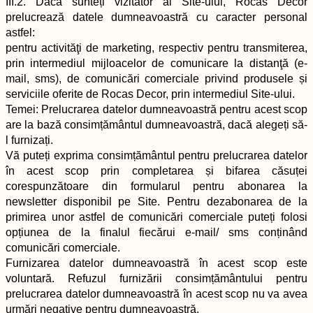
III.2. Dacă sunteți vizitator al Site-ului, Rocas Decor
prelucrează datele dumneavoastră cu caracter personal
astfel:
pentru activităţi de marketing, respectiv pentru transmiterea,
prin intermediul mijloacelor de comunicare la distanţă (e-
mail, sms), de comunicări comerciale privind produsele și
serviciile oferite de Rocas Decor, prin intermediul Site-ului.
Temei: Prelucrarea datelor dumneavoastră pentru acest scop
are la bază consimțământul dumneavoastră, dacă alegeți să-
l furnizați.
Vă puteți exprima consimțământul pentru prelucrarea datelor
în acest scop prin completarea și bifarea căsuței
corespunzătoare din formularul pentru abonarea la
newsletter disponibil pe Site. Pentru dezabonarea de la
primirea unor astfel de comunicări comerciale puteți folosi
opțiunea de la finalul fiecărui e-mail/ sms conținând
comunicări comerciale.
Furnizarea datelor dumneavoastră în acest scop este
voluntară. Refuzul furnizării consimțământului pentru
prelucrarea datelor dumneavoastră în acest scop nu va avea
urmări negative pentru dumneavoastră.