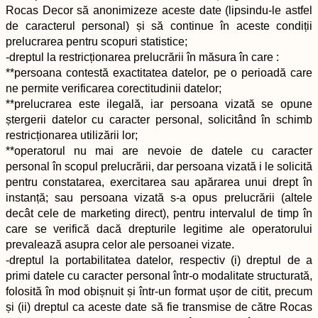
Rocas Decor să anonimizeze aceste date (lipsindu-le astfel
de caracterul personal) și să continue în aceste condiții
prelucrarea pentru scopuri statistice;
-dreptul la restricționarea prelucrării în măsura în care :
**persoana contestă exactitatea datelor, pe o perioadă care
ne permite verificarea corectitudinii datelor;
**prelucrarea este ilegală, iar persoana vizată se opune
ștergerii datelor cu caracter personal, solicitând în schimb
restricționarea utilizării lor;
**operatorul nu mai are nevoie de datele cu caracter
personal în scopul prelucrării, dar persoana vizată i le solicită
pentru constatarea, exercitarea sau apărarea unui drept în
instanță; sau persoana vizată s-a opus prelucrării (altele
decât cele de marketing direct), pentru intervalul de timp în
care se verifică dacă drepturile legitime ale operatorului
prevalează asupra celor ale persoanei vizate.
-dreptul la portabilitatea datelor, respectiv (i) dreptul de a
primi datele cu caracter personal într-o modalitate structurată,
folosită în mod obișnuit și într-un format ușor de citit, precum
și (ii) dreptul ca aceste date să fie transmise de către Rocas