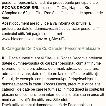
personal reprezintă una dintre preocupările principale ale
ROCAS DECOR SRL
, cu sediul în Cluj Napoca. Str.
Câmpina nr. 62 jud. Cluj, România, în calitate de operator de
date.
Acest document are rolul de a vă informa cu privire la
prelucrarea datelor dumneavoastră cu caracter personal, în
contextul utilizării paginii de internet
www.blatcompozitquartz.ro. („Site-ul”).
II. Categoriile De Date Cu Caracter Personal Prelucrate
II.1. Dacă sunteți client al Site-ului, Rocas Decor va prelucra
datele dumneavoastră cu caracter personal, cum ar fi nume
şi prenume, telefon, adresa de e-mail, adresa de facturare,
adresa de livrare, date referitoare la modul în care utilizați
Site-ul, de exemplu comportamentul/preferinţele/obişnuințele
dumneavoastră în cadrul Rocas Decor, precum și orice alte
categorii de date pe care le furnizați în mod direct în contextul
plasării unei comenzi prin intermediul site-ului sau în orice alt
mod care rezultă din utilizarea Site-ului.
Dacă utilizați contul dumneavoastră de Facebook sau