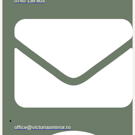
0740 136 803
office@victoriasmirror.ro