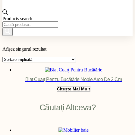
Products search
Material produs
Afișez singurul rezultat
Aplicație produs
Culoare produs
Exterior / Interior produs
Filter
Blat Cuarț Pentru Bucătărie Noble Arco De 2 Cm
Citește Mai Mult
Căutați Altceva?