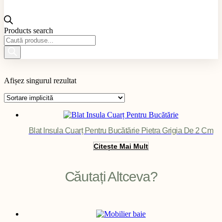
Products search
Material produs
Afișez singurul rezultat
Aplicație produs
Culoare produs
Exterior / Interior produs
Filter
Blat Insula Cuarț Pentru Bucătărie Pietra Grigia De 2 Cm
Citește Mai Mult
Căutați Altceva?