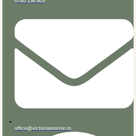
0740 136 803
office@victoriasmirror.ro