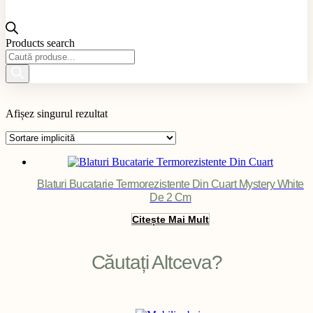
Products search
Material produs
Afișez singurul rezultat
Aplicație produs
Culoare produs
Exterior / Interior produs
Filter
Blaturi Bucatarie Termorezistente Din Cuart Mystery White
De 2 Cm
Citește Mai Mult
Căutați Altceva?