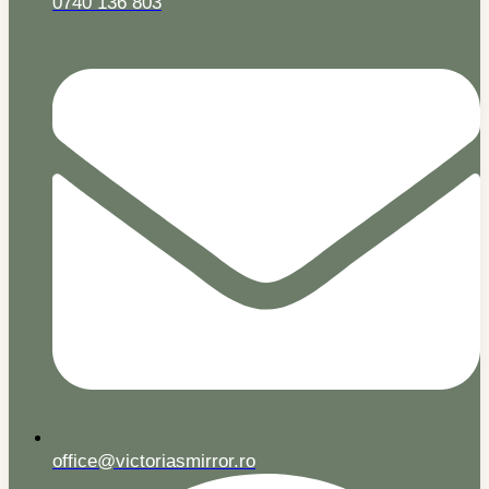
0740 136 803
office@victoriasmirror.ro