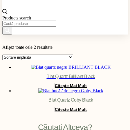
Products search
Material produs
Afișez toate cele 2 rezultate
Aplicație produs
Culoare produs
Exterior / Interior produs
Filter
Blat Quartz Brilliant Black
Citește Mai Mult
Blat Quartz Goby Black
Citește Mai Mult
Căutați Altceva?