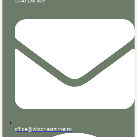
0740 136 803
office@victoriasmirror.ro