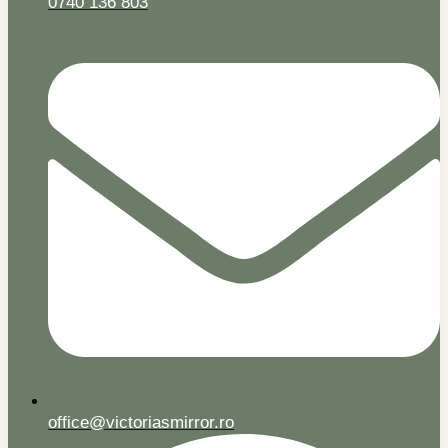
0740 136 803
office@victoriasmirror.ro