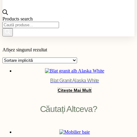
Products search
Material produs
Afișez singurul rezultat
Aplicație produs
Culoare produs
Exterior / Interior produs
Filter
Blat Granit Alaska White
Citește Mai Mult
Căutați Altceva?