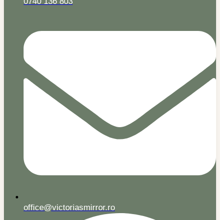
0740 136 803
office@victoriasmirror.ro