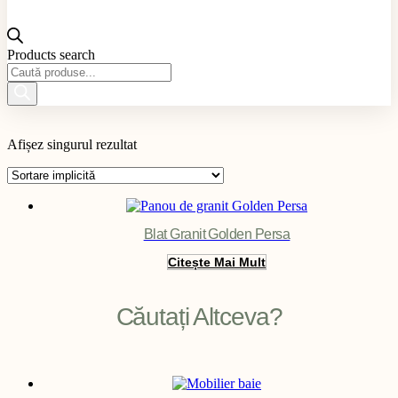
Products search
Material produs
Afișez singurul rezultat
Aplicație produs
Culoare produs
Exterior / Interior produs
Filter
Blat Granit Golden Persa
Citește Mai Mult
Căutați Altceva?