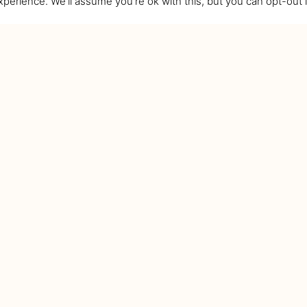
perience. We'll assume you're ok with this, but you can opt-out 
Contact
neri: 8.00 – 17.00
0740 136 803
9.00 - 14.00
office@victoriasmirror.ro