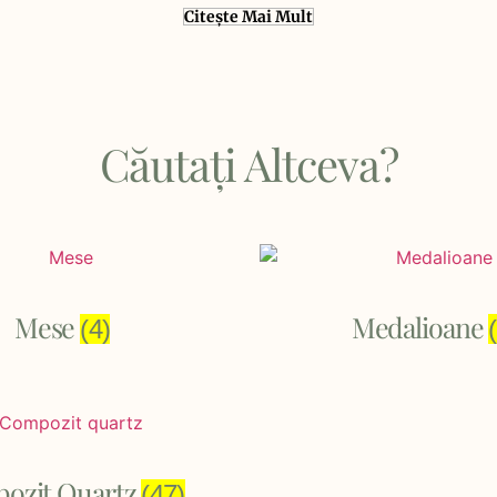
Citește Mai Mult
Căutați Altceva?
Mese
Medalioane
(4)
ozit Quartz
(47)