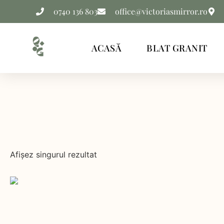
0740 136 803
office@victoriasmirror.ro
ACASĂ
BLAT GRANIT
Afișez singurul rezultat
Material produs
Exterior / Interior produs