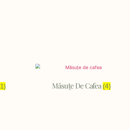
Măsuțe De Cafea
(1)
(4)