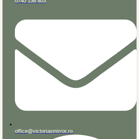
0740 136 803
office@victoriasmirror.ro