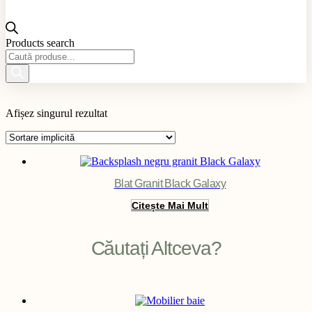
Products search
Material produs
Afișez singurul rezultat
Aplicație produs
Culoare produs
Exterior / Interior produs
Filter
Blat Granit Black Galaxy
Citește Mai Mult
Căutați Altceva?