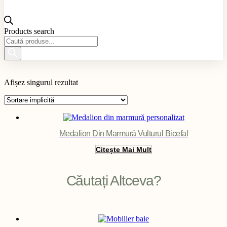
Products search
Material produs
Afișez singurul rezultat
Aplicație produs
Culoare produs
Exterior / Interior produs
Filter
Medalion Din Marmură Vulturul Bicefal
Citește Mai Mult
Căutați Altceva?