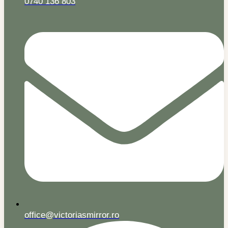
0740 136 803
office@victoriasmirror.ro