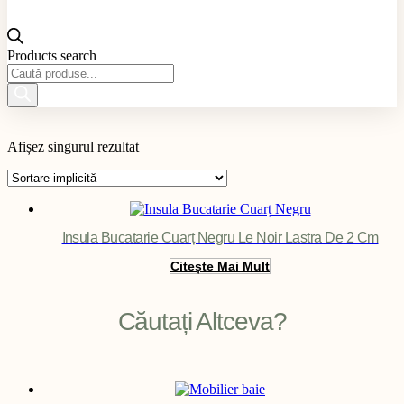
Products search
Material produs
Afișez singurul rezultat
Aplicație produs
Culoare produs
Exterior / Interior produs
Filter
Insula Bucatarie Cuarț Negru Le Noir Lastra De 2 Cm
Citește Mai Mult
Căutați Altceva?