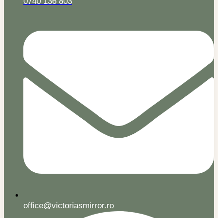
0740 136 803
office@victoriasmirror.ro