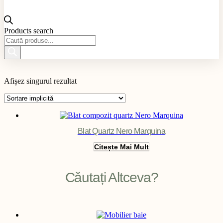
Products search
Material produs
Afișez singurul rezultat
Aplicație produs
Culoare produs
Exterior / Interior produs
Filter
Blat Quartz Nero Marquina
Citește Mai Mult
Căutați Altceva?