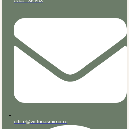
0740 136 803
office@victoriasmirror.ro