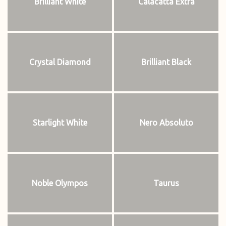
Brilliant White
Calacatta Extra
Crystal Diamond
Brilliant Black
Starlight White
Nero Absoluto
Noble Olympos
Taurus