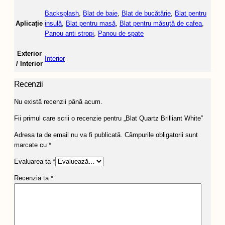
Backsplash
,
Blat de baie
,
Blat de bucătărie
,
Blat pentru
Aplicație
insulă
,
Blat pentru masă
,
Blat pentru măsuță de cafea
,
Panou anti stropi
,
Panou de spate
Exterior
Interior
/ Interior
Recenzii
Nu există recenzii până acum.
Fii primul care scrii o recenzie pentru „Blat Quartz Brilliant White”
Adresa ta de email nu va fi publicată.
Câmpurile obligatorii sunt
marcate cu
*
Evaluarea ta
*
Recenzia ta
*