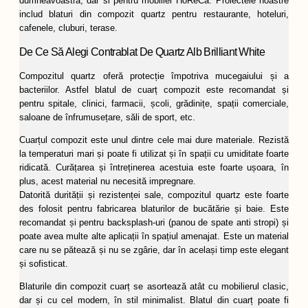
dumneavoastră, dar si pentru mobilier HoReCa. Proiectele noastre
includ blaturi din compozit quartz pentru restaurante, hoteluri,
cafenele, cluburi, terase.
De Ce Să Alegi Contrablat De Quartz Alb Brilliant White
Compozitul quartz oferă protecție împotriva mucegaiului și a
bacteriilor. Astfel blatul de cuarț compozit este recomandat și
pentru spitale, clinici, farmacii, școli, grădinițe, spații comerciale,
saloane de înfrumusețare, săli de sport, etc.
Cuarțul compozit este unul dintre cele mai dure materiale. Rezistă
la temperaturi mari și poate fi utilizat și în spații cu umiditate foarte
ridicată. Curățarea și întreținerea acestuia este foarte ușoara, în
plus, acest material nu necesită impregnare.
Datorită durității și rezistenței sale, compozitul quartz este foarte
des folosit pentru fabricarea blaturilor de bucătărie și baie. Este
recomandat și pentru backsplash-uri (panou de spate anti stropi) și
poate avea multe alte aplicații în spațiul amenajat. Este un material
care nu se pătează și nu se zgârie, dar în același timp este elegant
și sofisticat.
Blaturile din compozit cuarț se asortează atât cu mobilierul clasic,
dar și cu cel modern, în stil minimalist. Blatul din cuarț poate fi