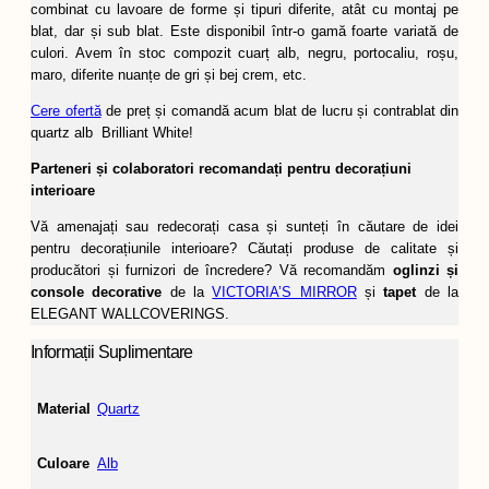
combinat cu lavoare de forme și tipuri diferite, atât cu montaj pe
blat, dar și sub blat. Este disponibil într-o gamă foarte variată de
culori. Avem în stoc compozit cuarț alb, negru, portocaliu, roșu,
maro, diferite nuanțe de gri și bej crem, etc.
Cere ofertă
de preț și comandă acum blat de lucru și contrablat din
quartz alb Brilliant White!
Parteneri și colaboratori recomandați pentru decorațiuni
interioare
Vă amenajați sau redecorați casa și sunteți în căutare de idei
pentru decorațiunile interioare? Căutați produse de calitate și
producători și furnizori de încredere? Vă recomandăm
oglinzi și
console decorative
de la
VICTORIA’S MIRROR
și
tapet
de la
ELEGANT WALLCOVERINGS.
Informații Suplimentare
Material
Quartz
Culoare
Alb