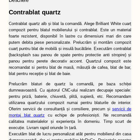
Descriere
Contrablat quartz
Contrablat quartz alb și blat la comandă. Alege Brilliant White cuarț
compozit pentru blatul mobilierului și contrablat. Este un material
foarte rezistent, disponibil în lastre cu dimensiuni mari din care
putem debita piese personalizate. Prelucrăm și montăm compozit
cuarț puntru blat de mobilă și insulă bucătărie. Executăm contrablat
(backsplash sau panou de spate pentru protectie anti stropire) și
panou pentru perete decorativ accent. Quartzul compozit este
recomandat si pentru blat de masă, măsuță de cafea, blat de bar,
blat pentru recepție și blat de baie.
Prelucrăm blaturi de quartz la comandă, pe baza schiței
dumneavoastră. Cu ajutorul CNC-ului realizam decupaje speciale:
pentru priză, baterie, chiuvetă, plită, supieră, etc. Recomandam
utilizarea quartzului compozit numai pentru blaturile de interior.
Oferim servicii de consultanță și consiliere, precum și
servicii de
montaj blat quartz
cu echipe de profesioniști. Ne recomandă
calitatea materialelor și experiența în domeniu. Timp scurt de
execuție. Livram rapid oriunde în țară.
Executăm blat de lucru personalizat atât pentru mobilierul din casa