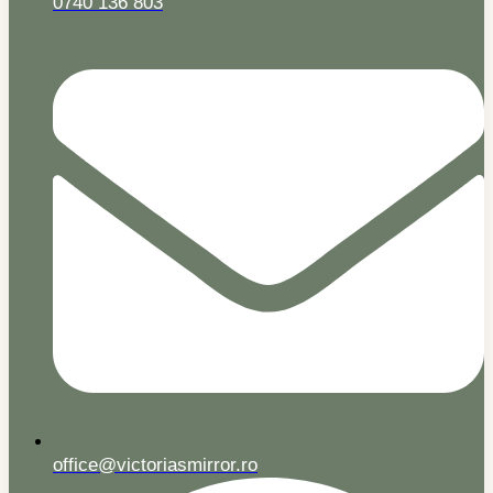
0740 136 803
office@victoriasmirror.ro