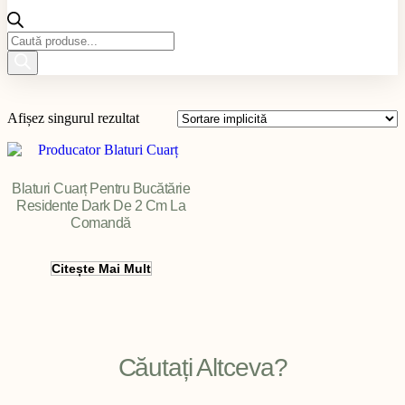
Products
search
Afișez singurul rezultat
Blaturi Cuarț Pentru Bucătărie
Residente Dark De 2 Cm La
Comandă
Filter
Citește Mai Mult
Căutați Altceva?