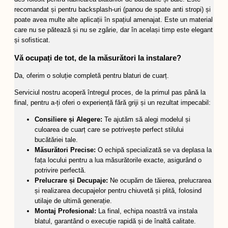
recomandat și pentru backsplash-uri (panou de spate anti stropi) și
poate avea multe alte aplicații în spațiul amenajat. Este un material
care nu se pătează și nu se zgârie, dar în același timp este elegant
și sofisticat.
Vă ocupați de tot, de la măsurători la instalare?
Da, oferim o soluție completă pentru blaturi de cuarț.
Serviciul nostru acoperă întregul proces, de la primul pas până la
final, pentru a-ți oferi o experiență fără griji și un rezultat impecabil:
Consiliere și Alegere:
Te ajutăm să alegi modelul și
culoarea de cuarț care se potrivește perfect stilului
bucătăriei tale.
Măsurători Precise:
O echipă specializată se va deplasa la
fața locului pentru a lua măsurătorile exacte, asigurând o
potrivire perfectă.
Prelucrare și Decupaje:
Ne ocupăm de tăierea, prelucrarea
și realizarea decupajelor pentru chiuvetă și plită, folosind
utilaje de ultimă generație.
Montaj Profesional:
La final, echipa noastră va instala
blatul, garantând o execuție rapidă și de înaltă calitate.