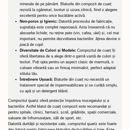
minerale de pe pământ. Blaturile din compozit de cuarț
rezistă la zgârieturi, lovituri și uzura zilnică, fiind o alegere
excelentă pentru orice bucătărie activă.
Non-poros și Igienic:
Datorită procesului de fabricație,
suprafața este complet neporoasă. Asta înseamnă că nu
absoarbe lichide, nu reține pete (vin, cafea, ulei) și, cel mai
important, nu permite dezvoltarea bacteriilor. ățirea devine o
joacă de copil.
Diversitate de Culori și Modele:
Compozitul de cuarț îți
oferă libertatea de a alege dintr-o gamă vastă de culori și
texturi. Poți opta pentru un aspect clasic de marmură, o
culoare vibrantă sau un finisaj minimalist, perfect adaptat
stilului tău.
Întreținere Ușoară:
Blaturile din cuarț nu necesită un
tratament special de impermeabilizare și se curăță simplu,
cu apă și un detergent blând.
Compozitul quartz oferă protecție împotriva mucegaiului și a
bacteriilor. Astfel blatul de cuarț compozit este recomandat și
pentru spitale, clinici, farmacii, școli, grădinițe, spații comerciale,
saloane de înfrumusețare, săli de sport, etc.
Datorită durității și rezistenței sale, compozitul quartz este foarte
des folosit pentru fabricarea blaturilor de bucătărie și baie. Este