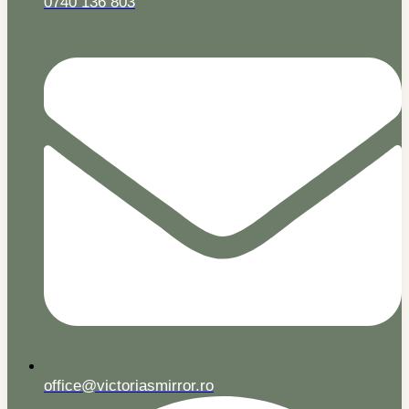
0740 136 803
office@victoriasmirror.ro