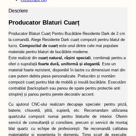
Descriere
Producator Blaturi Cuarț
Producator Blaturi Cuarț Pentru Bucătărie Residente Dark de 2 cm
la comandă. Alege Residente Dark cuarț compozit pentru blatul de
lucru.
Compozitul de cuarț
este unul dintre cele mai populare
materiale pentru blaturi de bucătărie moderne.
Este realizat din
cuarț natural, rășini speciali
, combinați pentru a
oferi o suprafață
foarte dură, uniformă și elegantă
. Este un
material foarte rezistent, disponibil în lastre cu dimensiuni mari din
care putem debita piese personalizate. Prelucrăm și montăm
compozit cuarț puntru blat de mobilă și insulă bucătărie. Executăm
contrablat (backsplash sau panou de spate pentru protectie anti
stropire) și panou pentru perete decorativ accent.
Cu ajutorul CNC-ului realizam decupaje speciale: pentru priză,
baterie, chiuvetă, plită, supieră, etc. Recomandam utilizarea
quartzului compozit numai pentru blaturile de interior. Oferim
servicii de consultanță și consiliere, precum și servicii de montaj
blat quartz cu echipe de profesioniști. Ne recomandă calitatea
materialelor și experiența în domeniu. Timp scurt de execuție.