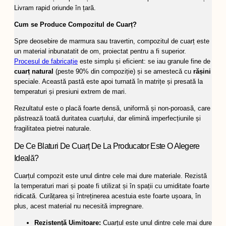
Livram rapid oriunde în țară.
Cum se Produce Compozitul de Cuarț?
Spre deosebire de marmura sau travertin, compozitul de cuarț este
un material inbunatatit de om, proiectat pentru a fi superior.
Procesul de fabricație
este simplu și eficient: se iau granule fine de
cuarț natural
(peste 90% din compoziție) și se amestecă cu
rășini
speciale. Această pastă este apoi turnată în matrițe și presată la
temperaturi și presiuni extrem de mari.
Rezultatul este o placă foarte densă, uniformă și non-poroasă, care
păstrează toată duritatea cuarțului, dar elimină imperfecțiunile și
fragilitatea pietrei naturale.
De Ce Blaturi De Cuarț De La Producator Este O Alegere
Ideală?
Cuarțul compozit este unul dintre cele mai dure materiale. Rezistă
la temperaturi mari și poate fi utilizat și în spații cu umiditate foarte
ridicată. Curățarea și întreținerea acestuia este foarte ușoara, în
plus, acest material nu necesită impregnare.
Rezistență Uimitoare:
Cuarțul este unul dintre cele mai dure