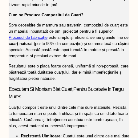
Livram rapid oriunde în țară.
Cum se Produce Compozitul de Cuarț?
Spre deosebire de marmura sau travertin, compozitul de cuarț este
un material inbunatatit de om, proiectat pentru a fi superior.
Procesul de fabricație
este simplu și eficient: se iau granule fine de
cuarț natural
(peste 90% din compoziție) și se amestecă cu
rășini
speciale. Această pastă este apoi turnată în matrițe și presată la
temperaturi și presiuni extrem de mari.
Rezultatul este o placă foarte densă, uniformă și non-poroasă, care
păstrează toată duritatea cuarțului, dar elimină imperfecțiunile și
fragilitatea pietrei naturale.
Executam Si Montam Blat Cuarț Pentru Bucatarie In Targu
Mures.
Cuarțul compozit este unul dintre cele mai dure materiale. Rezistă
la temperaturi mari și poate fi utilizat și în spații cu umiditate foarte
ridicată. Curățarea și întreținerea acestuia este foarte ușoara, în
plus, acest material nu necesită impregnare.
Rezistență Uimitoare:
Cuarțul este unul dintre cele mai dure