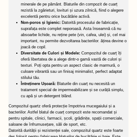
minerale de pe pământ. Blaturile din compozit de cuarț
rezistă la zgârieturi, lovituri și uzura zilnică, fiind o alegere
excelentă pentru orice bucătărie activă.
Non-poros și Igienic:
Datorită procesului de fabricație,
suprafața este complet neporoasă. Asta înseamnă că nu
absoarbe lichide, nu reține pete (vin, cafea, ulei) și, cel mai
important, nu permite dezvoltarea bacteriilor. ățirea devine o
joacă de copil.
Diversitate de Culori și Modele:
Compozitul de cuarț îți
oferă libertatea de a alege dintr-o gamă vastă de culori și
texturi. Poți opta pentru un aspect clasic de marmură, o
culoare vibrantă sau un finisaj minimalist, perfect adaptat
stilului tău.
Întreținere Ușoară:
Blaturile din cuarț nu necesită un
tratament special de impermeabilizare și se curăță simplu,
cu apă și un detergent blând.
Compozitul quartz oferă protecție împotriva mucegaiului și a
bacteriilor. Astfel blatul de cuarț compozit este recomandat și
pentru spitale, clinici, farmacii, școli, grădinițe, spații comerciale,
saloane de înfrumusețare, săli de sport, etc.
Datorită durității și rezistenței sale, compozitul quartz este foarte
des folosit pentru fabricarea blaturilor de bucătărie și baie. Este