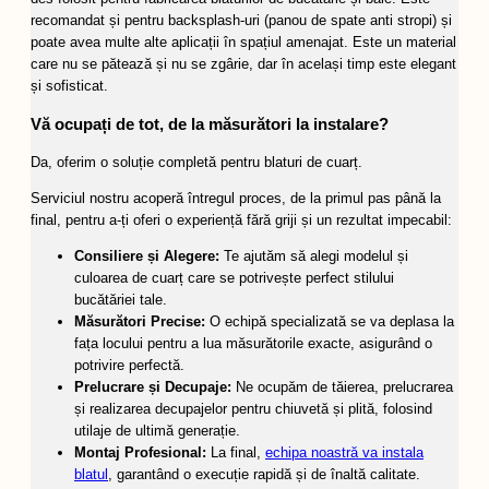
recomandat și pentru backsplash-uri (panou de spate anti stropi) și
poate avea multe alte aplicații în spațiul amenajat. Este un material
care nu se pătează și nu se zgârie, dar în același timp este elegant
și sofisticat.
Vă ocupați de tot, de la măsurători la instalare?
Da, oferim o soluție completă pentru blaturi de cuarț.
Serviciul nostru acoperă întregul proces, de la primul pas până la
final, pentru a-ți oferi o experiență fără griji și un rezultat impecabil:
Consiliere și Alegere:
Te ajutăm să alegi modelul și
culoarea de cuarț care se potrivește perfect stilului
bucătăriei tale.
Măsurători Precise:
O echipă specializată se va deplasa la
fața locului pentru a lua măsurătorile exacte, asigurând o
potrivire perfectă.
Prelucrare și Decupaje:
Ne ocupăm de tăierea, prelucrarea
și realizarea decupajelor pentru chiuvetă și plită, folosind
utilaje de ultimă generație.
Montaj Profesional:
La final,
echipa noastră va instala
blatul
, garantând o execuție rapidă și de înaltă calitate.