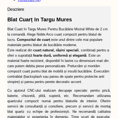
Descriere
Blat Cuarț In Targu Mures
Blat Cuarț In Targu Mures Pentru Bucătărie Mistral White de 2 cm
la comandă. Alege Noble Arco cuarț compozit pentru blatul de
lucru.
Compozitul de cuarț
este unul dintre cele mai populare
materiale pentru blaturi de bucătărie moderne.
Este realizat din
cuarț natural, rășini speciali
, combinați pentru a
oferi o suprafață
foarte dură, uniformă și elegantă
. Este un
material foarte rezistent, disponibil în lastre cu dimensiuni mari din
care putem debita piese personalizate. Prelucrăm și montăm
compozit cuarț puntru blat de mobilă și insulă bucătărie. Executăm
contrablat (backsplash sau panou de spate pentru protectie anti
stropire) și panou pentru perete decorativ accent.
Cu ajutorul CNC-ului realizam decupaje speciale: pentru priză,
baterie, chiuvetă, plită, supieră, etc. Recomandam utilizarea
quartzului compozit numai pentru blaturile de interior. Oferim
servicii de consultanță și consiliere, precum și servicii de montaj
blat quartz cu echipe de profesioniști. Ne recomandă calitatea
materialelor și experiența în domeniu. Timp scurt de execuție.