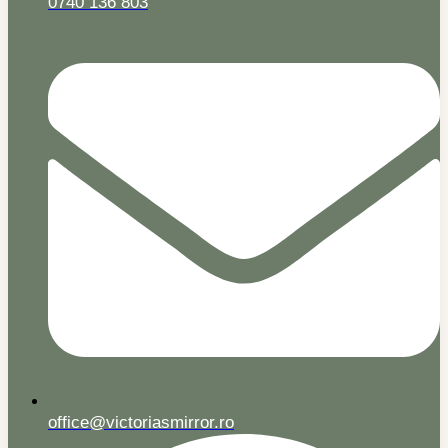
0740 136 803
office@victoriasmirror.ro