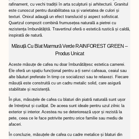
rafinament, cu vechi tradiții în arta sculpturii și arhitecturii. Granitul
este cunoscut pentru durabilitatea sa și varietatea de culori și
texturi. Onixul adaugă un efect translucid și aspect sofisticat.
Quartzul compozit combină frumusețea naturală a pietrei cu
rezistența îmbunătățită. Travertinul oferă o estetică rustică și caldă,
inspirată de natură.
Măsuță Cu Blat Marmură Verde RAINFOREST GREEN –
Produs Unicat
Aceste măsuțe de cafea nu doar îmbunătățesc estetica camerei.
Ele oferă un spațiu funcțional pentru a-ți servi cafeaua, ceaiul sau
alte băuturi preferate în timp ce socializezi sau te relaxezi. Fiecare
măsuță este construită cu un cadru metalic solid, care asigură
stabilitate și rezistență.
În plus, măsuțele de cafea cu blaturi din piatră naturală sunt ușor
de întreținut și curățat. De aceea sunt ideale pentru uzul zilnic la
exterior și interior. Acestea nu se deteriorează ușor și rezistă la
pete, ceea ce le face potrivite pentru orice familie sau mediu de
afaceri.
În concluzie, măsuțele de cafea cu cadre metalice și blaturi din