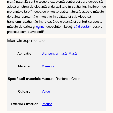
piatră naturală sunt o alegere excelentă pentru cei care doresc să
aducă un strop de eleganță și durabilitate în spațiul lor. Indiferent de
preferințele tale în ceea ce privește piatra naturală, aceste măsuțe
de cafea reprezintă o investiție în calitate și stil. Alege să
transformi spațiul tău într-o oază de eleganță și confort cu aceste
măsuțe de cafea și
oglinzi
deosebite. Haideți
să discutăm
despre
proiectul dumneavoastră!
Informații Suplimentare
Aplicație
Blat pentru masă
,
Masă
Material
Marmură
Specificatii materiale
Marmura Rainforest Green
Culoare
Verde
Exterior / Interior
Interior