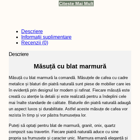
Citește Mai Mult
Descriere
Informații suplimentare
Recenzii (0)
Descriere
Măsuță cu blat marmură
Măsuță cu blat marmură la comandă. Măsuțele de cafea cu cadre
metalice și blaturi din piatră naturală sunt piese de mobilier care ies
în evidență prin designul lor modern și rafinat. Fiecare măsuță este
creată cu atenție la detalii și este realizată pentru a îndeplini cele
mai înalte standarde de calitate. Blaturile din piatră naturală adaugă
un aspect luxos și durabilitate. Astfel aceste măsuțe de cafea vor
rezista în timp și vor păstra frumusețea lor.
Puteți să optați pentru blat de marmură, granit, onix, quartz
compozit sau travertin. Fiecare piatră naturală aduce cu sine
propria sa frumusețe și caracter unic. Marmura emană eleganță și