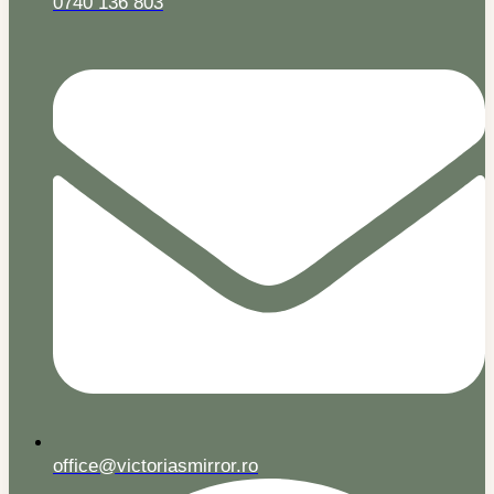
0740 136 803
office@victoriasmirror.ro