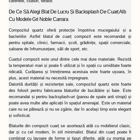
cafenele, cluburi, terase.
De Ce Să Alegi Blat De Lucru Și Backsplash De Cuarț Alb
Cu Modele Gri Noble Carrara
Compozitul quartz oferă protecție împotriva mucegaiului și a
bacteriilor. Astfel blatul de cuarț compozit este recomandat și
pentru spitale, clinici, farmacii, școli, grădinițe, spații comerciale,
saloane de înfrumusețare, săli de sport, etc.
Cuarțul compozit este unul dintre cele mai dure materiale. Rezistă
la temperaturi mari și poate fi utilizat și în spații cu umiditate foarte
ridicată. Curățarea și întreținerea acestuia este foarte ușoara, în
plus, acest material nu necesită impregnare.
Datorită durității și rezistenței sale, compozitul quartz este foarte
des folosit pentru fabricarea blaturilor de bucătărie și baie. Este
recomandat și pentru backsplash-uri (panou de spate anti stropi) și
poate avea multe alte aplicații în spațiul amenajat. Este un material
care nu se pătează și nu se zgârie, dar în același timp este elegant
și sofisticat.
Blaturile din compozit cuarț se asortează atât cu mobilierul clasic,
dar și cu cel modern, în stil minimalist. Blatul din cuarț poate fi
combinat cu lavoare de forme și tipuri diferite, atât cu montaj pe