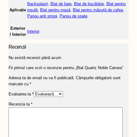
Backsplash
,
Blat de baie
,
Blat de bucătărie
,
Blat pentru
Aplicație
insulă
,
Blat pentru masă
,
Blat pentru măsuță de cafea
,
Panou anti stropi
,
Panou de spate
Exterior
Interior
/ Interior
Recenzii
Nu există recenzii până acum.
Fii primul care scrii o recenzie pentru „Blat Quartz Noble Carrara”
Adresa ta de email nu va fi publicată.
Câmpurile obligatorii sunt
marcate cu
*
Evaluarea ta
*
Recenzia ta
*