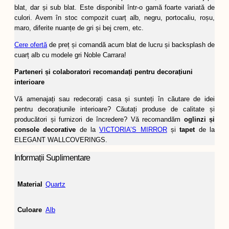
blat, dar și sub blat. Este disponibil într-o gamă foarte variată de
culori. Avem în stoc compozit cuarț alb, negru, portocaliu, roșu,
maro, diferite nuanțe de gri și bej crem, etc.
Cere ofertă
de preț și comandă acum blat de lucru și backsplash de
cuarț alb cu modele gri Noble Carrara!
Parteneri și colaboratori recomandați pentru decorațiuni
interioare
Vă amenajați sau redecorați casa și sunteți în căutare de idei
pentru decorațiunile interioare? Căutați produse de calitate și
producători și furnizori de încredere? Vă recomandăm
oglinzi și
console decorative
de la
VICTORIA’S MIRROR
și
tapet
de la
ELEGANT WALLCOVERINGS.
Informații Suplimentare
Material
Quartz
Culoare
Alb