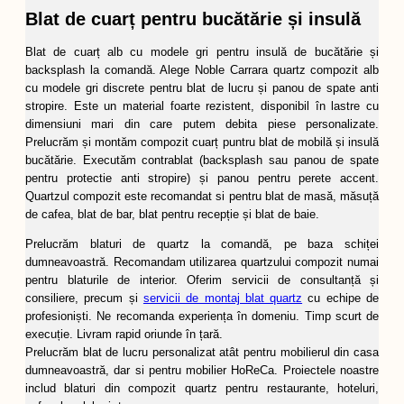
Blat de cuarț pentru bucătărie și insulă
Blat de cuarț alb cu modele gri pentru insulă de bucătărie și
backsplash la comandă. Alege Noble Carrara quartz compozit alb
cu modele gri discrete pentru blat de lucru și panou de spate anti
stropire. Este un material foarte rezistent, disponibil în lastre cu
dimensiuni mari din care putem debita piese personalizate.
Prelucrăm și montăm compozit cuarț puntru blat de mobilă și insulă
bucătărie. Executăm contrablat (backsplash sau panou de spate
pentru protectie anti stropire) și panou pentru perete accent.
Quartzul compozit este recomandat si pentru blat de masă, măsuță
de cafea, blat de bar, blat pentru recepție și blat de baie.
Prelucrăm blaturi de quartz la comandă, pe baza schiței
dumneavoastră. Recomandam utilizarea quartzului compozit numai
pentru blaturile de interior. Oferim servicii de consultanță și
consiliere, precum și
servicii de montaj blat quartz
cu echipe de
profesioniști. Ne recomanda experiența în domeniu. Timp scurt de
execuție. Livram rapid oriunde în țară.
Prelucrăm blat de lucru personalizat atât pentru mobilierul din casa
dumneavoastră, dar si pentru mobilier HoReCa. Proiectele noastre
includ blaturi din compozit quartz pentru restaurante, hoteluri,