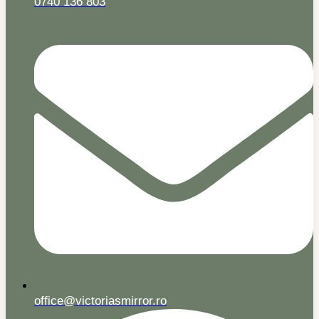
0740 136 803
office@victoriasmirror.ro