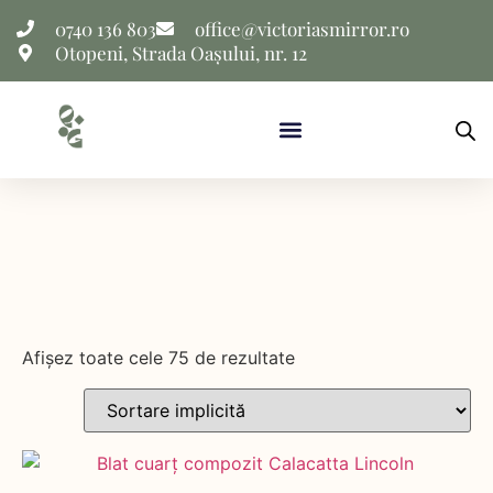
0740 136 803
office@victoriasmirror.ro
Otopeni, Strada Oașului, nr. 12
Afișez toate cele 75 de rezultate
Material produs
Aplicație produs
Culoare produs