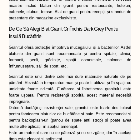
noastre includ blaturi din granit pentru restaurante, hoteluri,
cafenele, cluburi, terase. Blat de granit pentru recepții și standuri de
prezentare din magazine exclusiviste.
De Ce Să Alegi Blat Granit Gri Închis Dark Grey Pentru
Insulă Bucătărie
Granitul oferă protecție împotriva mucegaiului și a bacteriilor. Astfel
blaturile din granit sunt recomandate și pentru spitale, clinici,
farmacii, școli, grădinițe, spații comerciale, saloane de
înfrumusețare, săli de sport, etc.
Granitul este unul dintre cele mai dure materiale naturale de pe
pământ. Rezistă la temperaturi mari și poate fi utilizat și în spații cu
umiditate foarte ridicată. Curățarea și întreținerea granitului este
foarte ușoara. Pentru rezistență sporită, acest material necesită
impregnare.
Datorită durității și rezistenței sale, granitul este foarte des folosit
pentru fabricarea blaturilor de bucătărie și baie. Este recomandat și
pentru backsplash-uri (panou de spate anti strop) și poate avea
multe alte aplicații în spațiul amenajat.
Este un material care nu se pătează și nu se zgârie, dar în același
timp este elegant și sofisticat.