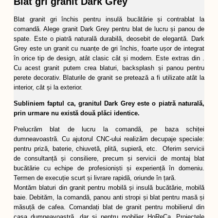
Blat gri granit Dark Grey
Blat granit gri închis pentru insulă bucătărie și contrablat la
comandă. Alege granit Dark Grey pentru blat de lucru și panou de
spate. Este o piatră naturală durabilă, deosebit de elegantă. Dark
Grey este un granit cu nuanțe de gri închis, foarte ușor de integrat
în orice tip de design, atât clasic cât și modern. Este extras din .
Cu acest granit putem crea blaturi, backsplash și panou pentru
perete decorativ. Blaturile de granit se pretează a fi utilizate atât la
interior, cât și la exterior.
Subliniem faptul ca, granitul Dark Grey este o piatră naturală,
prin urmare nu există două plăci identice.
Prelucrăm blat de lucru la comandă, pe baza schiței
dumneavoastră. Cu ajutorul CNC-ului realizăm decupaje speciale:
pentru priză, baterie, chiuvetă, plită, supieră, etc. Oferim servicii
de consultanță și consiliere, precum și servicii de montaj blat
bucătărie cu echipe de profesioniști și experiență în domeniu.
Termen de execuție scurt și livrare rapidă, oriunde în țară.
Montăm blaturi din granit pentru mobilă și insulă bucătărie, mobilă
baie. Debităm, la comandă, panou anti stropi și blat pentru masă și
măsuță de cafea. Comandați blat de granit pentru mobilierul din
casa dumneavoastră, dar si pentru mobilier HoReCa. Proiectele