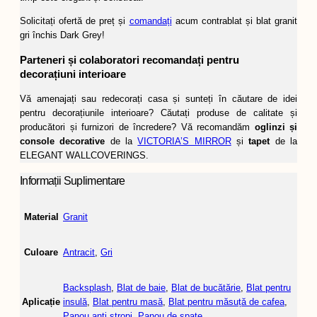
Solicitați ofertă de preț și
comandați
acum contrablat și blat granit
gri închis Dark Grey!
Parteneri și colaboratori recomandați pentru
decorațiuni interioare
Vă amenajați sau redecorați casa și sunteți în căutare de idei
pentru decorațiunile interioare? Căutați produse de calitate și
producători și furnizori de încredere? Vă recomandăm
oglinzi și
console decorative
de la
VICTORIA’S MIRROR
și
tapet
de la
ELEGANT WALLCOVERINGS.
Informații Suplimentare
Material
Granit
Culoare
Antracit
,
Gri
Backsplash
,
Blat de baie
,
Blat de bucătărie
,
Blat pentru
Aplicație
insulă
,
Blat pentru masă
,
Blat pentru măsuță de cafea
,
Panou anti stropi
,
Panou de spate