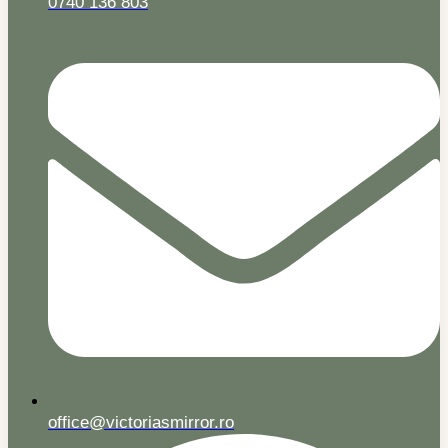
0740 136 803
office@victoriasmirror.ro