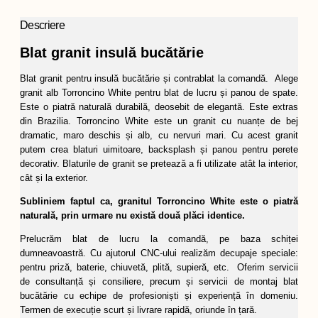
Descriere
Blat granit insulă bucătărie
Blat granit pentru insulă bucătărie și contrablat la comandă. Alege
granit alb Torroncino White pentru blat de lucru și panou de spate.
Este o piatră naturală durabilă, deosebit de elegantă. Este extras
din Brazilia. Torroncino White este un granit cu nuanțe de bej
dramatic, maro deschis și alb, cu nervuri mari. Cu acest granit
putem crea blaturi uimitoare, backsplash și panou pentru perete
decorativ. Blaturile de granit se pretează a fi utilizate atât la interior,
cât și la exterior.
Subliniem faptul ca, granitul Torroncino White este o piatră
naturală, prin urmare nu există două plăci identice.
Prelucrăm blat de lucru la comandă, pe baza schiței
dumneavoastră. Cu ajutorul CNC-ului realizăm decupaje speciale:
pentru priză, baterie, chiuvetă, plită, supieră, etc. Oferim servicii
de consultanță și consiliere, precum și servicii de montaj blat
bucătărie cu echipe de profesioniști și experiență în domeniu.
Termen de execuție scurt și livrare rapidă, oriunde în țară.