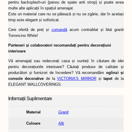
pentru backsplash-uri (panou de spate anti strop) și poate avea
multe alte aplicații în spațiul amenajat.
Este un material care nu se pătează și nu se zgârie, dar în același
timp este elegant și sofisticat.
Cere ofertă de preț și
comandă
acum contrablat și blat granit
Torroncino White!
Parteneri și colaboratori recomandați pentru decorațiuni
interioare
Vă amenajați sau redecorați casa și sunteți în căutare de idei
pentru decorațiunile interioare? Căutați produse de calitate și
producători și furnizori de încredere? Vă recomandăm
oglinzi și
console decorative
de la
VICTORIA’S MIRROR
și
tapet
de la
ELEGANT WALLCOVERINGS.
Informații Suplimentare
Material
Granit
Culoare
Alb