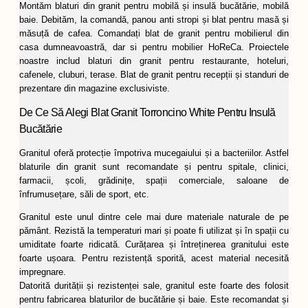
Montăm blaturi din granit pentru mobilă și insulă bucătărie, mobilă
baie. Debităm, la comandă, panou anti stropi și blat pentru masă și
măsuță de cafea. Comandați blat de granit pentru mobilierul din
casa dumneavoastră, dar si pentru mobilier HoReCa. Proiectele
noastre includ blaturi din granit pentru restaurante, hoteluri,
cafenele, cluburi, terase. Blat de granit pentru recepții și standuri de
prezentare din magazine exclusiviste.
De Ce Să Alegi Blat Granit Torroncino White Pentru Insulă
Bucătărie
Granitul oferă protecție împotriva mucegaiului și a bacteriilor. Astfel
blaturile din granit sunt recomandate și pentru spitale, clinici,
farmacii, școli, grădinițe, spații comerciale, saloane de
înfrumusețare, săli de sport, etc.
Granitul este unul dintre cele mai dure materiale naturale de pe
pământ. Rezistă la temperaturi mari și poate fi utilizat și în spații cu
umiditate foarte ridicată. Curățarea și întreținerea granitului este
foarte ușoara. Pentru rezistență sporită, acest material necesită
impregnare.
Datorită durității și rezistenței sale, granitul este foarte des folosit
pentru fabricarea blaturilor de bucătărie și baie. Este recomandat și