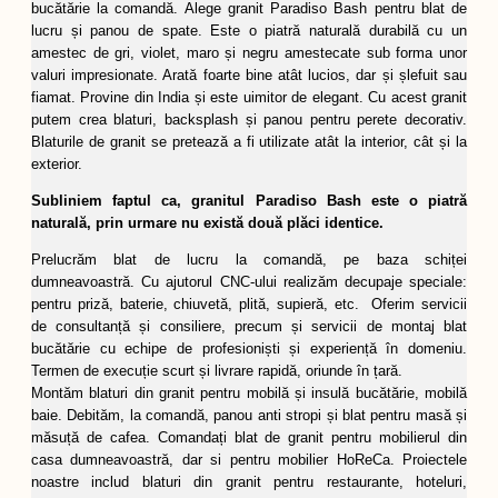
bucătărie la comandă. Alege granit Paradiso Bash pentru blat de
lucru și panou de spate. Este o piatră naturală durabilă cu un
amestec de gri, violet, maro și negru amestecate sub forma unor
valuri impresionate. Arată foarte bine atât lucios, dar și șlefuit sau
fiamat. Provine din India și este uimitor de elegant. Cu acest granit
putem crea blaturi, backsplash și panou pentru perete decorativ.
Blaturile de granit se pretează a fi utilizate atât la interior, cât și la
exterior.
Subliniem faptul ca, granitul Paradiso Bash este o piatră
naturală, prin urmare nu există două plăci identice.
Prelucrăm blat de lucru la comandă, pe baza schiței
dumneavoastră. Cu ajutorul CNC-ului realizăm decupaje speciale:
pentru priză, baterie, chiuvetă, plită, supieră, etc. Oferim servicii
de consultanță și consiliere, precum și servicii de montaj blat
bucătărie cu echipe de profesioniști și experiență în domeniu.
Termen de execuție scurt și livrare rapidă, oriunde în țară.
Montăm blaturi din granit pentru mobilă și insulă bucătărie, mobilă
baie. Debităm, la comandă, panou anti stropi și blat pentru masă și
măsuță de cafea. Comandați blat de granit pentru mobilierul din
casa dumneavoastră, dar si pentru mobilier HoReCa. Proiectele
noastre includ blaturi din granit pentru restaurante, hoteluri,