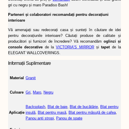
gri cu negru și maro Paradiso Bash!
Parteneri și colaboratori recomandați pentru decorațiuni
interioare
Vă amenajați sau redecorați casa și sunteți în căutare de idei
pentru decorațiunile interioare? Căutați produse de calitate și
producători și furnizori de încredere? Vă recomandăm
oglinzi și
console decorative
de la
VICTORIA’S MIRROR
și
tapet
de la
ELEGANT WALLCOVERINGS.
Informații Suplimentare
Material
Granit
Culoare
Gri
,
Maro
,
Negru
Backsplash
,
Blat de baie
,
Blat de bucătărie
,
Blat pentru
Aplicație
insulă
,
Blat pentru masă
,
Blat pentru măsuță de cafea
,
Panou anti stropi
,
Panou de spate