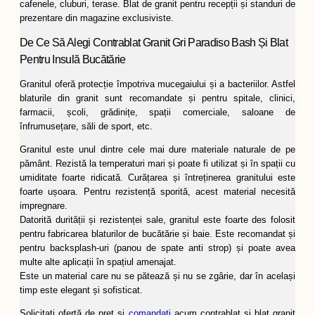
cafenele, cluburi, terase. Blat de granit pentru recepții și standuri de
prezentare din magazine exclusiviste.
De Ce Să Alegi Contrablat Granit Gri Paradiso Bash Și Blat
Pentru Insulă Bucătărie
Granitul oferă protecție împotriva mucegaiului și a bacteriilor. Astfel
blaturile din granit sunt recomandate și pentru spitale, clinici,
farmacii, școli, grădinițe, spații comerciale, saloane de
înfrumusețare, săli de sport, etc.
Granitul este unul dintre cele mai dure materiale naturale de pe
pământ. Rezistă la temperaturi mari și poate fi utilizat și în spații cu
umiditate foarte ridicată. Curățarea și întreținerea granitului este
foarte ușoara. Pentru rezistență sporită, acest material necesită
impregnare.
Datorită durității și rezistenței sale, granitul este foarte des folosit
pentru fabricarea blaturilor de bucătărie și baie. Este recomandat și
pentru backsplash-uri (panou de spate anti strop) și poate avea
multe alte aplicații în spațiul amenajat.
Este un material care nu se pătează și nu se zgârie, dar în același
timp este elegant și sofisticat.
Solicitați ofertă de preț și
comandați
acum contrablat și blat granit