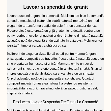
Lavoar suspendat de granit
Lavoar suspendat granit la comandă. Mobilierul de baie la comandă
cu cadre metalice și blaturi din piatră naturală reprezintă un mod
elegant de a transforma spațiul de baie într-un sanctuar de lux.
Fiecare piesă este creată cu grijă și atenție la detalii, pentru a se
potrivi perfect nevoilor și gusturilor dvs. Blaturile din piatră naturală
adaugă o notă de eleganță și durabilitate în baia dvs. Mobilierul va
rezista în timp și va păstra strălucirea sa.
Indiferent de alegerea dvs., fie că optați pentru marmură, granit,
onix, quartz compozit sau travertin, fiecare piatră naturală aduce cu
sine propria sa frumusețe și unică. Marmura emite un aer de
rafinament și lux, cu o istorie bogată în arhitectură și artă. Granitul
impresionează prin durabilitatea sa și variatele culori și texturi.
Onixul adaugă o notă de transparență și sofisticare. Quartzul
compozit îmbină frumusețea naturală a pietrei cu rezistența
îmbunătățită la uzură. Travertinul oferă un aspect rustic și cald,
inspirat din natură.
Producem Lavoar Suspendat De Granit La Comandă
Mobilierul de baie cu blaturi din piatră naturală este nu doar elegant,