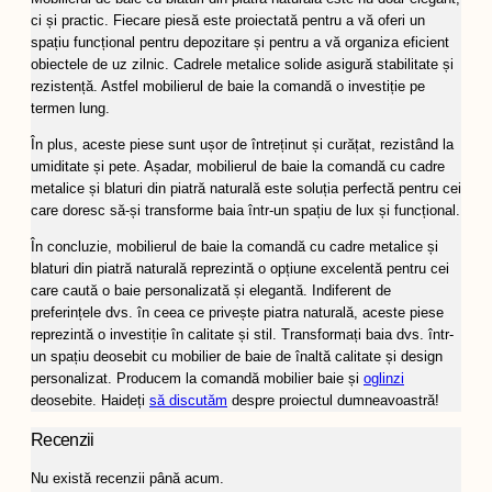
ci și practic. Fiecare piesă este proiectată pentru a vă oferi un
spațiu funcțional pentru depozitare și pentru a vă organiza eficient
obiectele de uz zilnic. Cadrele metalice solide asigură stabilitate și
rezistență. Astfel mobilierul de baie la comandă o investiție pe
termen lung.
În plus, aceste piese sunt ușor de întreținut și curățat, rezistând la
umiditate și pete. Așadar, mobilierul de baie la comandă cu cadre
metalice și blaturi din piatră naturală este soluția perfectă pentru cei
care doresc să-și transforme baia într-un spațiu de lux și funcțional.
În concluzie, mobilierul de baie la comandă cu cadre metalice și
blaturi din piatră naturală reprezintă o opțiune excelentă pentru cei
care caută o baie personalizată și elegantă. Indiferent de
preferințele dvs. în ceea ce privește piatra naturală, aceste piese
reprezintă o investiție în calitate și stil. Transformați baia dvs. într-
un spațiu deosebit cu mobilier de baie de înaltă calitate și design
personalizat. Producem la comandă mobilier baie și
oglinzi
deosebite. Haideți
să discutăm
despre proiectul dumneavoastră!
Recenzii
Nu există recenzii până acum.