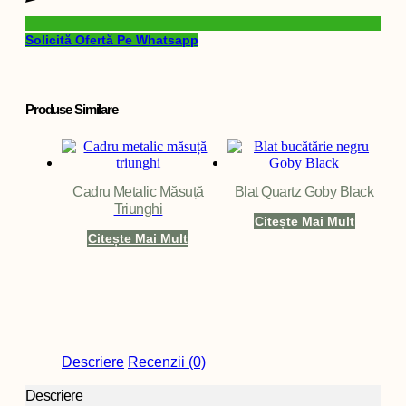
Solicită Ofertă Pe Whatsapp
Produse Similare
Cadru Metalic Măsuță
Blat Quartz Goby Black
Triunghi
Citește Mai Mult
Citește Mai Mult
Descriere
Recenzii (0)
Descriere