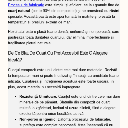
Procesul de fabricație
este simplu și eficient: se iau granule fine de
cuarț natural
(peste 90% din compoziție) și se amestecă cu
rășini
speciale. Această pastă este apoi turnată în matrițe și presată la
temperaturi și presiuni extrem de mari.
Rezultatul este o placă foarte densă, uniformă și non-poroasă, care
păstrează toată duritatea cuarțului, dar elimină imperfecțiunile și
fragilitatea pietrei naturale.
De Ce Blat De Cuarț Cu Preț Accesibil Este O Alegere
Ideală?
Cuarțul compozit este unul dintre cele mai dure materiale. Rezistă
la temperaturi mari și poate fi utilizat și în spații cu umiditate foarte
ridicată. Curățarea și întreținerea acestuia este foarte ușoara, în
plus, acest material nu necesită impregnare.
Rezistență Uimitoare:
Cuarțul este unul dintre cele mai dure
minerale de pe pământ. Blaturile din compozit de cuarț
rezistă la zgârieturi, lovituri și uzura zilnică, fiind o alegere
excelentă pentru orice bucătărie activă.
Non-poros și Igienic:
Datorită procesului de fabricație,
suprafața este complet neporoasă. Asta înseamnă că nu