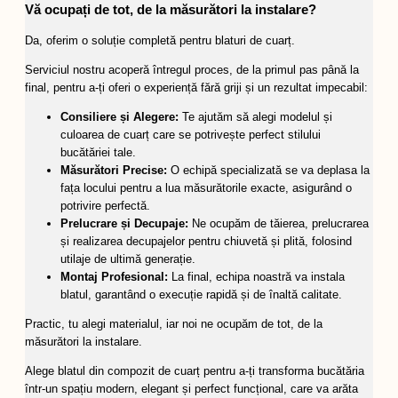
Vă ocupați de tot, de la măsurători la instalare?
Da, oferim o soluție completă pentru blaturi de cuarț.
Serviciul nostru acoperă întregul proces, de la primul pas până la
final, pentru a-ți oferi o experiență fără griji și un rezultat impecabil:
Consiliere și Alegere:
Te ajutăm să alegi modelul și
culoarea de cuarț care se potrivește perfect stilului
bucătăriei tale.
Măsurători Precise:
O echipă specializată se va deplasa la
fața locului pentru a lua măsurătorile exacte, asigurând o
potrivire perfectă.
Prelucrare și Decupaje:
Ne ocupăm de tăierea, prelucrarea
și realizarea decupajelor pentru chiuvetă și plită, folosind
utilaje de ultimă generație.
Montaj Profesional:
La final, echipa noastră va instala
blatul, garantând o execuție rapidă și de înaltă calitate.
Practic, tu alegi materialul, iar noi ne ocupăm de tot, de la
măsurători la instalare.
Alege blatul din compozit de cuarț pentru a-ți transforma bucătăria
într-un spațiu modern, elegant și perfect funcțional, care va arăta