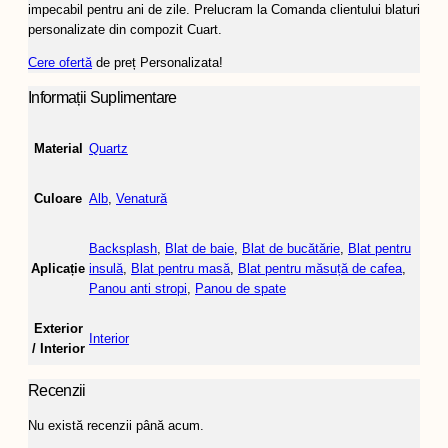
impecabil pentru ani de zile. Prelucram la Comanda clientului blaturi
personalizate din compozit Cuart.
Cere ofertă
de preț Personalizata!
Informații Suplimentare
Material
Quartz
Culoare
Alb
,
Venatură
Backsplash
,
Blat de baie
,
Blat de bucătărie
,
Blat pentru
Aplicație
insulă
,
Blat pentru masă
,
Blat pentru măsuță de cafea
,
Panou anti stropi
,
Panou de spate
Exterior
Interior
/ Interior
Recenzii
Nu există recenzii până acum.