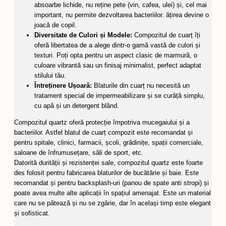
absoarbe lichide, nu reține pete (vin, cafea, ulei) și, cel mai
important, nu permite dezvoltarea bacteriilor. ățirea devine o
joacă de copil.
Diversitate de Culori și Modele:
Compozitul de cuarț îți
oferă libertatea de a alege dintr-o gamă vastă de culori și
texturi. Poți opta pentru un aspect clasic de marmură, o
culoare vibrantă sau un finisaj minimalist, perfect adaptat
stilului tău.
Întreținere Ușoară:
Blaturile din cuarț nu necesită un
tratament special de impermeabilizare și se curăță simplu,
cu apă și un detergent blând.
Compozitul quartz oferă protecție împotriva mucegaiului și a
bacteriilor. Astfel blatul de cuarț compozit este recomandat și
pentru spitale, clinici, farmacii, școli, grădinițe, spații comerciale,
saloane de înfrumusețare, săli de sport, etc.
Datorită durității și rezistenței sale, compozitul quartz este foarte
des folosit pentru fabricarea blaturilor de bucătărie și baie. Este
recomandat și pentru backsplash-uri (panou de spate anti stropi) și
poate avea multe alte aplicații în spațiul amenajat. Este un material
care nu se pătează și nu se zgârie, dar în același timp este elegant
și sofisticat.