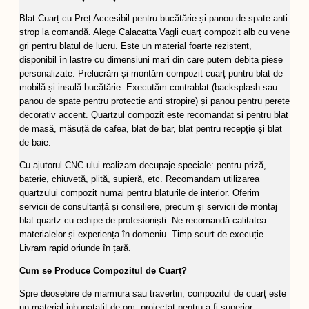
Blat Cuarț cu Preț Accesibil pentru bucătărie și panou de spate anti
strop la comandă. Alege Calacatta Vagli cuarț compozit alb cu vene
gri pentru blatul de lucru. Este un material foarte rezistent,
disponibil în lastre cu dimensiuni mari din care putem debita piese
personalizate. Prelucrăm și montăm compozit cuarț puntru blat de
mobilă și insulă bucătărie. Executăm contrablat (backsplash sau
panou de spate pentru protectie anti stropire) și panou pentru perete
decorativ accent. Quartzul compozit este recomandat si pentru blat
de masă, măsuță de cafea, blat de bar, blat pentru recepție și blat
de baie.
Cu ajutorul CNC-ului realizam decupaje speciale: pentru priză,
baterie, chiuvetă, plită, supieră, etc. Recomandam utilizarea
quartzului compozit numai pentru blaturile de interior. Oferim
servicii de consultanță și consiliere, precum și servicii de montaj
blat quartz cu echipe de profesioniști. Ne recomandă calitatea
materialelor și experiența în domeniu. Timp scurt de execuție.
Livram rapid oriunde în țară.
Cum se Produce Compozitul de Cuarț?
Spre deosebire de marmura sau travertin, compozitul de cuarț este
un material inbunatatit de om, proiectat pentru a fi superior.