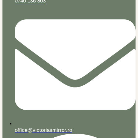
0740 136 803
office@victoriasmirror.ro