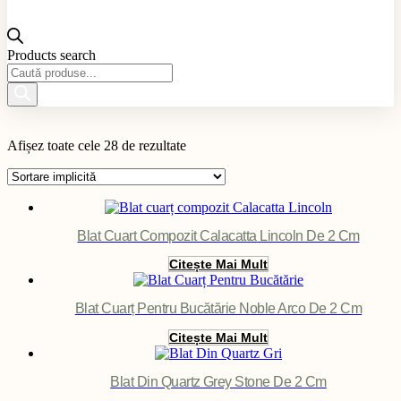
Products search
Material produs
Afișez toate cele 28 de rezultate
Aplicație produs
Culoare produs
Exterior / Interior produs
Filter
Blat Cuart Compozit Calacatta Lincoln De 2 Cm
Citește Mai Mult
Blat Cuarț Pentru Bucătărie Noble Arco De 2 Cm
Citește Mai Mult
Blat Din Quartz Grey Stone De 2 Cm