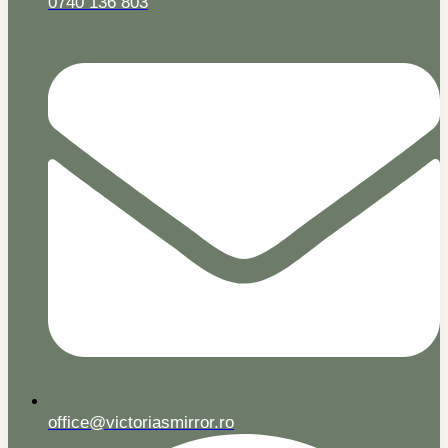
0740 136 803
office@victoriasmirror.ro