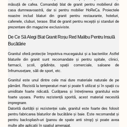
măsuță de cafea. Comandați blat de granit pentru mobilierul din
casa dumneavoastră, dar si pentru mobilier HoReCa. Proiectele
noastre includ blaturi din granit pentru restaurante, hoteluri,
cafenele, cluburi, terase. Blat de granit pentru recepții și standuri de
prezentare din magazine exclusiviste.
De Ce Să Alegi Blat Granit Roșu Red Malibu Pentru Insulă
Bucătărie
Granitul oferă protecție împotriva mucegaiului și a bacteriilor. Astfel
blaturile din granit sunt recomandate și pentru spitale, clinici,
farmacii, școli, grădinițe, spații comerciale, saloane de
înfrumusețare, săli de sport, etc.
Granitul este unul dintre cele mai dure materiale naturale de pe
pământ. Rezistă la temperaturi mari și poate fi utilizat și în spații cu
umiditate foarte ridicată. Curățarea și întreținerea granitului este
foarte ușoara. Pentru rezistență sporită, acest material necesită
impregnare.
Datorită durității și rezistenței sale, granitul este foarte des folosit
pentru fabricarea blaturilor de bucătărie și baie. Este recomandat și
pentru backsplash-uri (panou de spate anti strop) și poate avea
multe alte aplicații în spațiul amenajat.