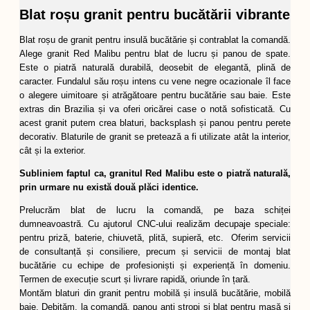
Blat roșu granit pentru bucătării vibrante
Blat roșu de granit pentru insulă bucătărie și contrablat la comandă.
Alege granit Red Malibu pentru blat de lucru și panou de spate.
Este o piatră naturală durabilă, deosebit de elegantă, plină de
caracter. Fundalul său roșu intens cu vene negre ocazionale îl face
o alegere uimitoare și atrăgătoare pentru bucătărie sau baie. Este
extras din Brazilia și va oferi oricărei case o notă sofisticată. Cu
acest granit putem crea blaturi, backsplash și panou pentru perete
decorativ. Blaturile de granit se pretează a fi utilizate atât la interior,
cât și la exterior.
Subliniem faptul ca, granitul Red Malibu este o piatră naturală,
prin urmare nu există două plăci identice.
Prelucrăm blat de lucru la comandă, pe baza schiței
dumneavoastră. Cu ajutorul CNC-ului realizăm decupaje speciale:
pentru priză, baterie, chiuvetă, plită, supieră, etc. Oferim servicii
de consultanță și consiliere, precum și servicii de montaj blat
bucătărie cu echipe de profesioniști și experiență în domeniu.
Termen de execuție scurt și livrare rapidă, oriunde în țară.
Montăm blaturi din granit pentru mobilă și insulă bucătărie, mobilă
baie. Debităm, la comandă, panou anti stropi și blat pentru masă și