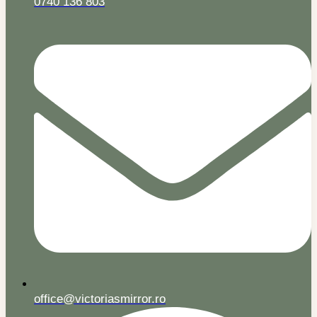
0740 136 803
office@victoriasmirror.ro