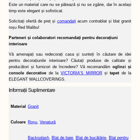
Este un material care nu se pătează și nu se zgârie, dar în același
timp este elegant și sofisticat.
Solicitați ofertă de preț și
comandați
acum contrablat și blat granit
roșu Red Malibu!
Parteneri și colaboratori recomandați pentru decorațiuni
interioare
Vă amenajați sau redecorați casa și sunteți în căutare de idei
pentru decorațiunile interioare? Căutați produse de calitate și
producători și furnizori de încredere? Vă recomandăm
oglinzi și
console decorative
de la
VICTORIA’S MIRROR
și
tapet
de la
ELEGANT WALLCOVERINGS.
Informații Suplimentare
Material
Granit
Culoare
Roșu
,
Venatură
Backsplash
,
Blat de baie
,
Blat de bucătărie
,
Blat pentru