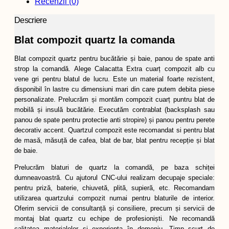
Recenzii (0)
Descriere
Blat compozit quartz la comanda
Blat compozit quartz pentru bucătărie și baie, panou de spate anti
strop la comandă. Alege Calacatta Extra cuarț compozit alb cu
vene gri pentru blatul de lucru. Este un material foarte rezistent,
disponibil în lastre cu dimensiuni mari din care putem debita piese
personalizate. Prelucrăm și montăm compozit cuarț puntru blat de
mobilă și insulă bucătărie. Executăm contrablat (backsplash sau
panou de spate pentru protectie anti stropire) și panou pentru perete
decorativ accent. Quartzul compozit este recomandat si pentru blat
de masă, măsuță de cafea, blat de bar, blat pentru recepție și blat
de baie.
Prelucrăm blaturi de quartz la comandă, pe baza schiței
dumneavoastră. Cu ajutorul CNC-ului realizam decupaje speciale:
pentru priză, baterie, chiuvetă, plită, supieră, etc. Recomandam
utilizarea quartzului compozit numai pentru blaturile de interior.
Oferim servicii de consultanță și consiliere, precum și servicii de
montaj blat quartz cu echipe de profesioniști. Ne recomandă
calitatea materialelor și experiența în domeniu. Timp scurt de