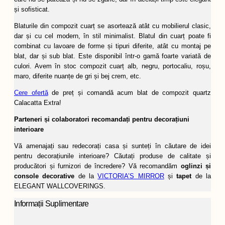
și sofisticat.
Blaturile din compozit cuarț se asortează atât cu mobilierul clasic,
dar și cu cel modern, în stil minimalist. Blatul din cuarț poate fi
combinat cu lavoare de forme și tipuri diferite, atât cu montaj pe
blat, dar și sub blat. Este disponibil într-o gamă foarte variată de
culori. Avem în stoc compozit cuarț alb, negru, portocaliu, roșu,
maro, diferite nuanțe de gri și bej crem, etc.
Cere ofertă
de preț și comandă acum blat de compozit quartz
Calacatta Extra!
Parteneri și colaboratori recomandați pentru decorațiuni
interioare
Vă amenajați sau redecorați casa și sunteți în căutare de idei
pentru decorațiunile interioare? Căutați produse de calitate și
producători și furnizori de încredere? Vă recomandăm
oglinzi și
console decorative
de la
VICTORIA’S MIRROR
și
tapet
de la
ELEGANT WALLCOVERINGS.
Informații Suplimentare