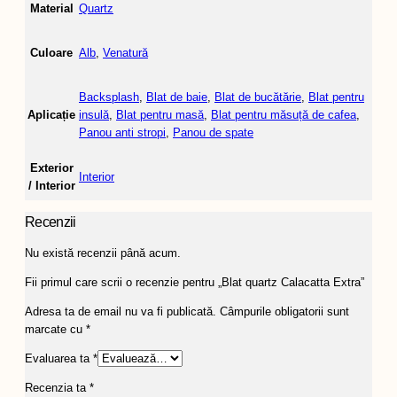
Material
Quartz
Culoare
Alb
,
Venatură
Backsplash
,
Blat de baie
,
Blat de bucătărie
,
Blat pentru
Aplicație
insulă
,
Blat pentru masă
,
Blat pentru măsuță de cafea
,
Panou anti stropi
,
Panou de spate
Exterior
Interior
/ Interior
Recenzii
Nu există recenzii până acum.
Fii primul care scrii o recenzie pentru „Blat quartz Calacatta Extra”
Adresa ta de email nu va fi publicată.
Câmpurile obligatorii sunt
marcate cu
*
Evaluarea ta
*
Recenzia ta
*