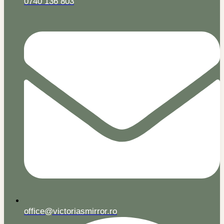
0740 136 803
office@victoriasmirror.ro