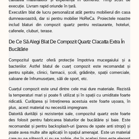
execuție. Livram rapid oriunde în țară.
Executăm blat de lucru personalizat atât pentru mobilierul din casa
dumneavoastră, dar si pentru mobilier HoReCa. Proiectele noastre
includ blaturi din compozit quartz pentru restaurante, hoteluri,
cafenele, cluburi, terase.
De Ce Să Alegi Blat De Compozit Quartz Clacatta Extra În
Bucătărie
Compozitul quartz oferă protecție împotriva mucegaiului și a
bacteriilor. Astfel blatul de cuarț compozit este recomandat și
pentru spitale, clinici, farmacii, școli, grădinițe, spații comerciale,
saloane de înfrumusețare, săli de sport, etc.
Cuarțul compozit este unul dintre cele mai dure materiale. Rezistă
la temperaturi mari și poate fi utilizat și în spații cu umiditate foarte
ridicată. Curățarea și întreținerea acestuia este foarte ușoara, în
plus, acest material nu necesită impregnare.
Datorită durității și rezistenței sale, compozitul quartz este foarte
des folosit pentru fabricarea blaturilor de bucătărie și baie. Este
recomandat și pentru backsplash-uri (panou de spate anti stropi) și
poate avea multe alte aplicații în spațiul amenajat. Este un material
care nu se pătează și nu se zgârie, dar în același timp este elegant